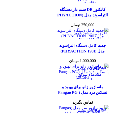
مقایسه
افزودن به علاقه مندی
کانکتور DB سیم دار دستگاه
التراسوند مدل (PHYACTION
190I)
250,000
تومان
افزودن به سبد خرید
مشاهده سریع
مقایسه
جعبه کامل دستگاه التراسوند
افزودن به علاقه مندی
مدل (PHYACTION 190I)
1,000,000
تومان
اتمام موجودی
اطلاعات بیشتر
مشاهده سریع
مقایسه
افزودن به علاقه مندی
ماساژور زانو برای بهبود و
تسکین درد مدل (Pangao PG-
2015F3)
تماس بگیرید
اتمام موجودی
اطلاعات بیشتر