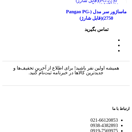
مشاهده سریع
مقایسه
ماساژور سر مدل (Pangao PG-
افزودن به علاقه مندی
2750)(قابل شارژ)
تماس بگیرید
همیشه اولین نفر باشید! برای اطلاع از آخرین تخفیف‌ها و
جدیدترین کالاها در خبرنامه ثبت‌نام کنید.
ارتباط با ما
021-66120853
0938-4382893
0919-7569975