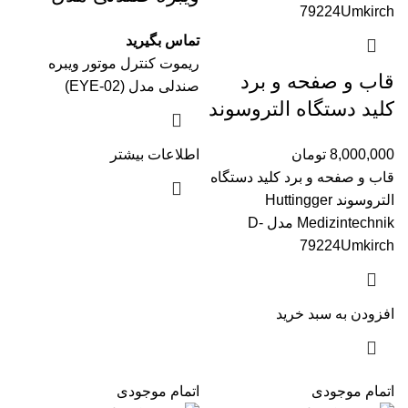
(EYE-02)
تماس بگیرید
ریموت کنترل موتور ویبره
قاب و صفحه و برد
صندلی مدل (EYE-02)
کلید دستگاه التروسوند
Huttingger
8,000,000
تومان
اطلاعات بیشتر
Medizintechnik مدل
قاب و صفحه و برد کلید دستگاه
D-79224Umkirch
التروسوند Huttingger
(آلمانی)
Medizintechnik مدل D-
79224Umkirch
افزودن به سبد خرید
اتمام موجودی
اتمام موجودی