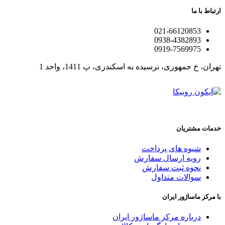
ارتباط با ما
021-66120853
0938-4382893
0919-7569975
تهران، خ جمهوری، نرسیده به اسکندری، پ 1411، واحد 1
خدمات مشتریان
شیوه های پرداخت
رویه ارسال سفارش
نحوه ثبت سفارش
سوالات متداول
با مرکز ماساژور ایران
درباره مرکز ماساژور ایران