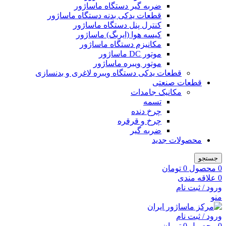
ضربه گیر دستگاه ماساژور
قطعات یدکی بدنه دستگاه ماساژور
کنترل پنل دستگاه ماساژور
کیسه هوا (ایربگ) ماساژور
مکانیزم دستگاه ماساژور
موتور DC ماساژور
موتور ویبره ماساژور
قطعات یدکی دستگاه ویبره لاغری و بدنسازی
قطعات صنعتی
مکانیک جامدات
تسمه
چرخ دنده
چرخ و قرقره
ضربه گیر
محصولات جدید
جستجو
0
محصول
0
تومان
0
علاقه مندی
ورود / ثبت نام
منو
ورود / ثبت نام
0
محصول
0
تومان