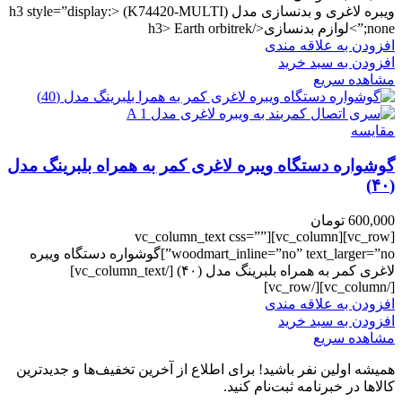
ویبره لاغری و بدنسازی مدل (K74420-MULTI) <h3 style=”display:
none;”>لوازم بدنسازی</h3> Earth orbitrek
افزودن به علاقه مندی
افزودن به سبد خرید
مشاهده سریع
مقایسه
گوشواره دستگاه ویبره لاغری کمر به همراه بلبرینگ مدل
(۴۰)
600,000
تومان
[vc_row][vc_column][vc_column_text css=””
woodmart_inline=”no” text_larger=”no”]گوشواره دستگاه ویبره
لاغری کمر به همراه بلبرینگ مدل (۴۰) [/vc_column_text]
[/vc_column][/vc_row]
افزودن به علاقه مندی
افزودن به سبد خرید
مشاهده سریع
همیشه اولین نفر باشید! برای اطلاع از آخرین تخفیف‌ها و جدیدترین
کالاها در خبرنامه ثبت‌نام کنید.