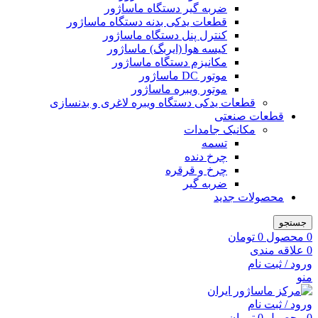
ضربه گیر دستگاه ماساژور
قطعات یدکی بدنه دستگاه ماساژور
کنترل پنل دستگاه ماساژور
کیسه هوا (ایربگ) ماساژور
مکانیزم دستگاه ماساژور
موتور DC ماساژور
موتور ویبره ماساژور
قطعات یدکی دستگاه ویبره لاغری و بدنسازی
قطعات صنعتی
مکانیک جامدات
تسمه
چرخ دنده
چرخ و قرقره
ضربه گیر
محصولات جدید
جستجو
0
محصول
0
تومان
0
علاقه مندی
ورود / ثبت نام
منو
ورود / ثبت نام
0
محصول
0
تومان