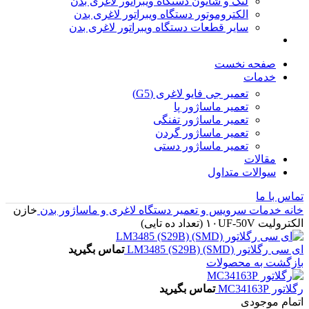
لنگ و شاتون دستگاه ویبراتور لاغری بدن
الکتروموتور دستگاه ویبراتور لاغری بدن
سایر قطعات دستگاه ویبراتور لاغری بدن
صفحه نخست
خدمات
تعمیر جی فایو لاغری (G5)
تعمیر ماساژور پا
تعمیر ماساژور تفنگی
تعمیر ماساژور گردن
تعمیر ماساژور دستی
مقالات
سوالات متداول
تماس با ما
خانه
خدمات سرویس و تعمیر دستگاه لاغری و ماساژور بدن
خازن
الکترولیت ۱۰UF-50V (تعداد ده تایی)
ای سی رگلاتور LM3485 (S29B) (SMD)
تماس بگیرید
بازگشت به محصولات
رگلاتور MC34163P
تماس بگیرید
اتمام موجودی