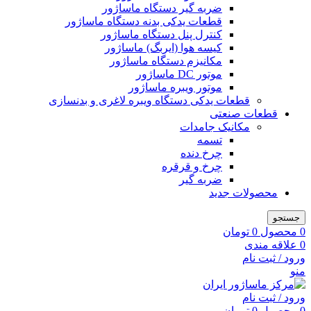
ضربه گیر دستگاه ماساژور
قطعات یدکی بدنه دستگاه ماساژور
کنترل پنل دستگاه ماساژور
کیسه هوا (ایربگ) ماساژور
مکانیزم دستگاه ماساژور
موتور DC ماساژور
موتور ویبره ماساژور
قطعات یدکی دستگاه ویبره لاغری و بدنسازی
قطعات صنعتی
مکانیک جامدات
تسمه
چرخ دنده
چرخ و قرقره
ضربه گیر
محصولات جدید
جستجو
0
محصول
0
تومان
0
علاقه مندی
ورود / ثبت نام
منو
ورود / ثبت نام
0
محصول
0
تومان