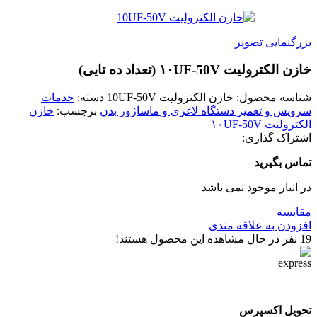
بزرگنمایی تصویر
خازن الکترولیت ۱۰UF-50V (تعداد ده تایی)
شناسه محصول:
خازن الکترولیت 10UF-50V
دسته:
خدمات
سرویس و تعمیر دستگاه لاغری و ماساژور بدن
برچسب:
خازن
الکترولیت ۱۰UF-50V
اشتراک گذاری:
تماس بگیرید
در انبار موجود نمی باشد
مقایسه
افزودن به علاقه مندی
19
نفر در حال مشاهده این محصول هستند!
تحویل اکسپرس