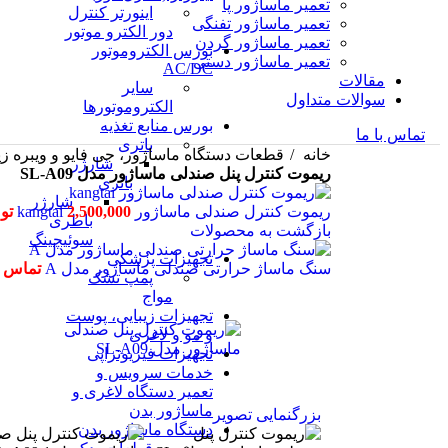
تعمیر ماساژور پا
اینورتر کنترل
تعمیر ماساژور تفنگی
دور الکترو موتور
تعمیر ماساژور گردن
بورس الکتروموتور
تعمیر ماساژور دستی
AC/DC
مقالات
سایر
سوالات متداول
الکتروموتورها
بورس منابع تغذیه
تماس با ما
باتری
خانه
قطعات دستگاه ماساژور، جی فایو و ویبره زی
شارژر
ریموت کنترل پنل صندلی ماساژور مدل SL-A09
باتری
شارژر
ریموت کنترل صندلی ماساژور kangtai
2,500,000
تو
باطری
بازگشت به محصولات
سوئیچینگ
تجهیزات پزشکی
سنگ ماساژ حرارتی صندلی ماساژور مدل A
تماس ب
پمپ تشک
مواج
تجهیزات زیبایی، پوست
و مو و لاغری
تجهیزات فیزیوتراپی
خدمات سرویس و
تعمیر دستگاه لاغری و
ماساژور بدن
بزرگنمایی تصویر
دستگاه ماساژور بدن