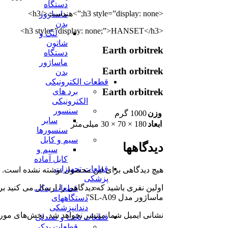
دستگاه
<h3 style=”display: none;”>هندست</h3>
ماساژور
بدن
<h3 style=”display: none;”>HANSET</h3>
لنگ و
شاتون
Earth orbitrek
دستگاه
ماساژور
Earth orbitrek
بدن
قطعات الکترونیکی
Earth orbitrek
برد های
الکترونیکی
سنسور
وزن
1000 گرم
سایر
ابعاد
180 × 70 × 30 میلی‌متر
سنسورها
سیم و کابل
دیدگاهها
سیم و
کابل آماده
قطعات تجهیزات
هیچ دیدگاهی برای این محصول نوشته نشده است.
پزشکی
اولین نفری باشید که دیدگاهی را ارسال می کنید ب
قطعات یدکی
ماساژور مدل SL-A09”
دستگاههای
دندانپزشکی
نشانی ایمیل شما منتشر نخواهد شد.
بخش‌های مورد
قطعات تخت و صندلی
قطعات یدکی