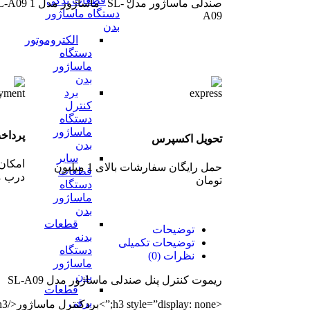
قطعات یدکی
دستگاه ماساژور
بدن
الکتروموتور
دستگاه
ماساژور
بدن
برد
کنترل
دستگاه
ماساژور
پرداخ
تحویل اکسپرس
بدن
سایر
امکان
حمل رایگان سفارشات بالای 1 میلیون
قطعات
درب م
تومان
دستگاه
ماساژور
بدن
قطعات
توضیحات
بدنه
توضیحات تکمیلی
دستگاه
نظرات (0)
ماساژور
بدن
ریموت کنترل پنل صندلی ماساژور مدل SL-A09
قطعات
برقی
<h3 style=”display: none;”>بردکنترل ماساژور</h3>