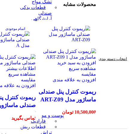
تشک مواج
محصولات مشابه
قطعات یدکی
صندلی
آرایشگاهی
سایر
اتمام موجودی
قطعات
یدکی
صندلی
آرایشگاهی
موتور
صندلی
انتخاب دسته بندی
افزودن به سبد خرید
برقی
مشاهده سریع
اطلاعات بیشتر
آرایشگاهی
مقایسه
مشاهده سریع
قطعات
افزودن به علاقه مندی
مقایسه
یدکی
افزودن به علاقه م
موتور
ریموت کنترل پنل صندلی
صندلی
ریموت کنترل پن
آرایشگاهی
ماساژور مدل ART-Z09
قطعات دستگاه فیزیو
صندلی ماساژور
تراپی و زیبایی لاغری
10,500,000
تومان
A
پوست و مو
تماس بگیرید
فارادیک
قطعات ریش
تراش