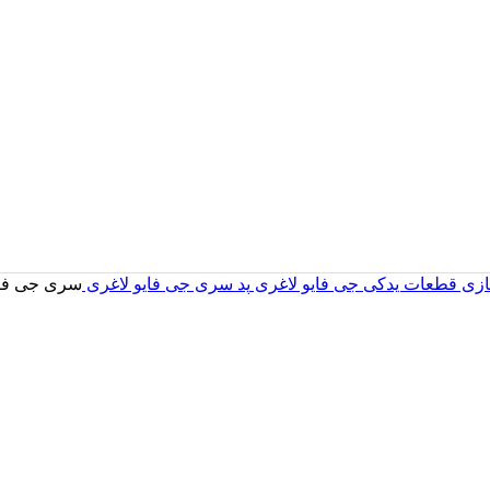
سازی
قطعات یدکی جی فایو لاغری
پد سری جی فایو لاغری
سری جی فایو (G5) لاغری مدل A (