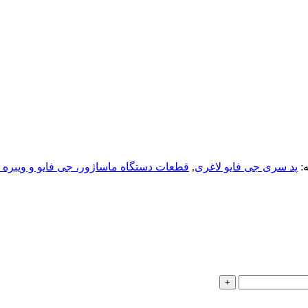
:
پد سری جی فایو لاغری
,
قطعات دستگاه ماساژور، جی فایو و ویبره ز