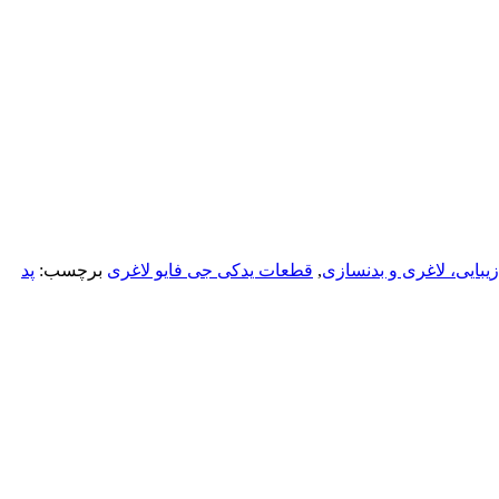
یبایی، لاغری و بدنسازی
,
قطعات یدکی جی فایو لاغری
برچسب:
پد