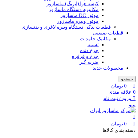
کیسه هوا (ایربگ) ماساژور
مکانیزم دستگاه ماساژور
موتور DC ماساژور
موتور ویبره ماساژور
قطعات یدکی دستگاه ویبره لاغری و بدنسازی
قطعات صنعتی
مکانیک جامدات
تسمه
چرخ دنده
چرخ و قرقره
ضربه گیر
محصولات جدید
جستجو
0
تومان
0
علاقه مندی
ورود / ثبت نام
منو
0
تومان
دسته بندی کالاها