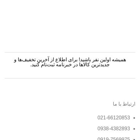
چر
پر
تما
همیشه اولین نفر باشید! برای اطلاع از آخرین تخفیف‌ها و
جدیدترین کالاها در خبرنامه ثبت‌نام کنید.
ارتباط با ما
021-66120853
0938-4382893
0919-7569975