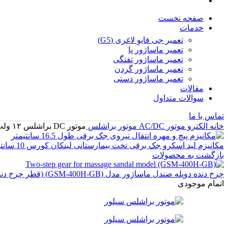
صفحه نخست
خدمات
تعمیر جی فایو لاغری (G5)
تعمیر ماساژور پا
تعمیر ماساژور تفنگی
تعمیر ماساژور گردن
تعمیر ماساژور دستی
مقالات
سوالات متداول
تماس با ما
خانه
الکترو موتور AC/DC
موتور براشلس
موتور DC براشلس ۱۲ ولت ماساژور تفنگی مدل (BL4818E.16-8)
مکانیزم لید اسکرو جک برقی تخت بیمارستانی لینکان کورس 10 سانتیمتر
بازگشت به محصولات
چرخ دنده دوپله صندل ماساژور مدل (GSM-400H-GB) (قطر چرخ دنده بزرگ: 47 میلیمتر)
اتمام موجودی