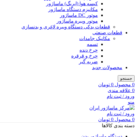
کیسه هوا (ایربگ) ماساژور
مکانیزم دستگاه ماساژور
موتور DC ماساژور
موتور ویبره ماساژور
قطعات یدکی دستگاه ویبره لاغری و بدنسازی
قطعات صنعتی
مکانیک جامدات
تسمه
چرخ دنده
چرخ و قرقره
ضربه گیر
محصولات جدید
جستجو
0
محصول
0
تومان
0
علاقه مندی
ورود / ثبت نام
منو
ورود / ثبت نام
0
محصول
0
تومان
دسته بندی کالاها
دستگاه ماساژور بدن