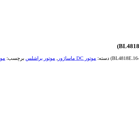
دسته:
موتور DC ماساژور
,
موتور براشلس
برچسب:
موتور DC براشلس