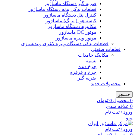
ضربه گیر دستگاه ماساژور
قطعات یدکی بدنه دستگاه ماساژور
کنترل پنل دستگاه ماساژور
کیسه هوا (ایربگ) ماساژور
مکانیزم دستگاه ماساژور
موتور DC ماساژور
موتور ویبره ماساژور
قطعات یدکی دستگاه ویبره لاغری و بدنسازی
قطعات صنعتی
مکانیک جامدات
تسمه
چرخ دنده
چرخ و قرقره
ضربه گیر
محصولات جدید
جستجو
0
محصول
0
تومان
0
علاقه مندی
ورود / ثبت نام
منو
ورود / ثبت نام
0
محصول
0
تومان