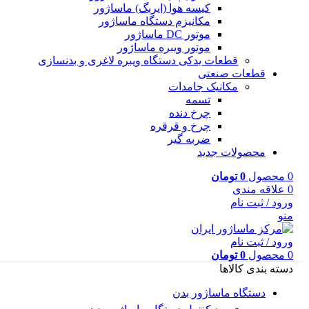
کیسه هوا (ایربگ) ماساژور
مکانیزم دستگاه ماساژور
موتور DC ماساژور
موتور ویبره ماساژور
قطعات یدکی دستگاه ویبره لاغری و بدنسازی
قطعات صنعتی
مکانیک جامدات
تسمه
چرخ دنده
چرخ و قرقره
ضربه گیر
محصولات جدید
0
محصول
0
تومان
0
علاقه مندی
ورود / ثبت نام
منو
ورود / ثبت نام
0
محصول
0
تومان
دسته بندی کالاها
دستگاه ماساژور بدن