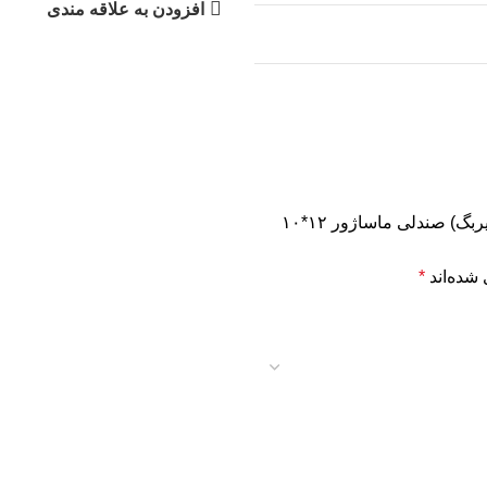
افزودن به علاقه مندی
اولین نفری باشید که دیدگاهی را ارسال می کنید برای “کیسه هوای (ایربگ) صندلی ماساژور ۱۲*۱۰
شده‌اند
*