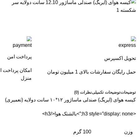
پرداخت امن
تحویل اکسپرس
امکان پرداخت ا
حمل رایگان سفارشات بالای 1 میلیون تومان
منزل
توضیحات
توضیحات تکمیلی
نظرات (0)
کیسه هوای (ایربگ) صندلی ماساژور ۱۲*۱۰ سانت دولایه (تعمیری)
<h3 style=”display: none;”>
ب
الشتک هوا</h3>
وزن
100 گرم