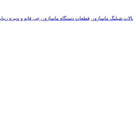
الات شیلنگ ماساژور
,
قطعات دستگاه ماساژور، جی فایو و ویبره زیبای