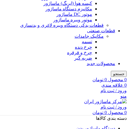
کیسه هوا (ایربگ) ماساژور
مکانیزم دستگاه ماساژور
موتور DC ماساژور
موتور ویبره ماساژور
قطعات یدکی دستگاه ویبره لاغری و بدنسازی
قطعات صنعتی
مکانیک جامدات
تسمه
چرخ دنده
چرخ و قرقره
ضربه گیر
محصولات جدید
جستجو
0
محصول
0
تومان
0
علاقه مندی
ورود / ثبت نام
منو
ورود / ثبت نام
0
محصول
0
تومان
دسته بندی کالاها
دستگاه ماساژور بدن