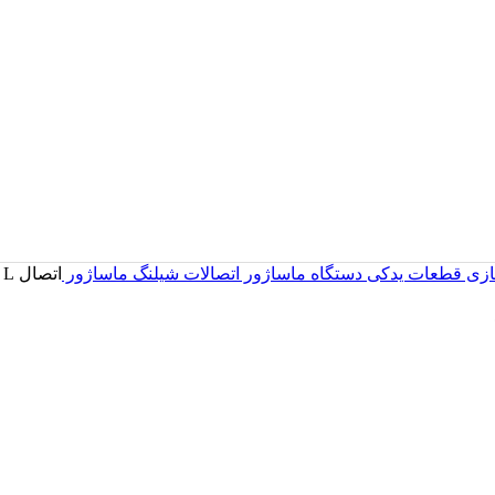
سازی
قطعات یدکی دستگاه ماساژور
اتصالات شیلنگ ماساژور
اتصال L شیلنگ صندلی ماساژور طول ۲۲