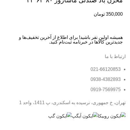
مخزن باد صندلی ماساژور ۸۰*۶۲*۴۴
350,000
تومان
همیشه اولین نفر باشید! برای اطلاع از آخرین تخفیف‌ها و
جدیدترین کالاها در خبرنامه ثبت‌نام کنید.
ارتباط با ما
021-66120853
0938-4382893
0919-7569975
تهران، خ جمهوری، نرسیده به اسکندری، پ 1411، واحد 1