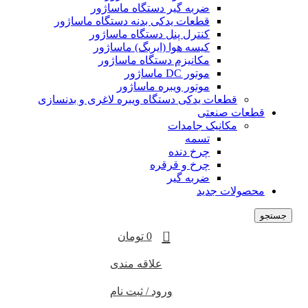
ضربه گیر دستگاه ماساژور
قطعات یدکی بدنه دستگاه ماساژور
کنترل پنل دستگاه ماساژور
کیسه هوا (ایربگ) ماساژور
مکانیزم دستگاه ماساژور
موتور DC ماساژور
موتور ویبره ماساژور
قطعات یدکی دستگاه ویبره لاغری و بدنسازی
قطعات صنعتی
مکانیک جامدات
تسمه
چرخ دنده
چرخ و قرقره
ضربه گیر
محصولات جدید
جستجو
0
0
تومان
علاقه مندی
ورود / ثبت نام