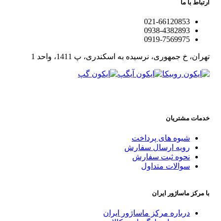
ارتباط با ما
021-66120853
0938-4382893
0919-7569975
تهران، خ جمهوری، نرسیده به اسکندری، پ 1411، واحد 1
خدمات مشتریان
شیوه های پرداخت
رویه ارسال سفارش
نحوه ثبت سفارش
سوالات متداول
با مرکز ماساژور ایران
درباره مرکز ماساژور ایران