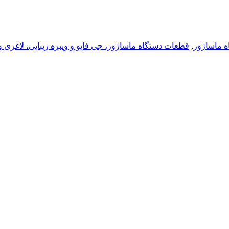
 ماساژور
,
قطعات دستگاه ماساژور، جی فایو و ویبره زیبایی، لاغری و