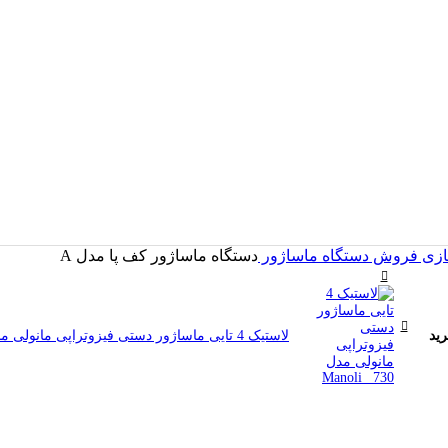
سازی
فروش دستگاه ماساژور
دستگاه ماساژور کف پا مدل A
ید
لاستیک 4 تایی ماساژور دستی فیزوتراپی مانولی مدل Manoli _730