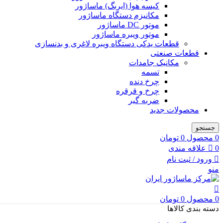
کیسه هوا (ایربگ) ماساژور
مکانیزم دستگاه ماساژور
موتور DC ماساژور
موتور ویبره ماساژور
قطعات یدکی دستگاه ویبره لاغری و بدنسازی
قطعات صنعتی
مکانیک جامدات
تسمه
چرخ دنده
چرخ و قرقره
ضربه گیر
محصولات جدید
جستجو
0
محصول
0
تومان
0
علاقه مندی
ورود / ثبت نام
منو
0
محصول
0
تومان
دسته بندی کالاها