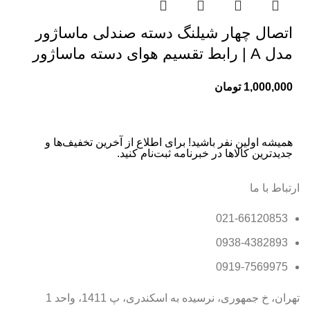
اتصال چهار شیلنگ دسته صندلی ماساژور
مدل A | رابط تقسیم هوای دسته ماساژور
1,000,000
تومان
همیشه اولین نفر باشید! برای اطلاع از آخرین تخفیف‌ها و
جدیدترین کالاها در خبرنامه ثبت‌نام کنید.
ارتباط با ما
021-66120853
0938-4382893
0919-7569975
تهران، خ جمهوری، نرسیده به اسکندری، پ 1411، واحد 1